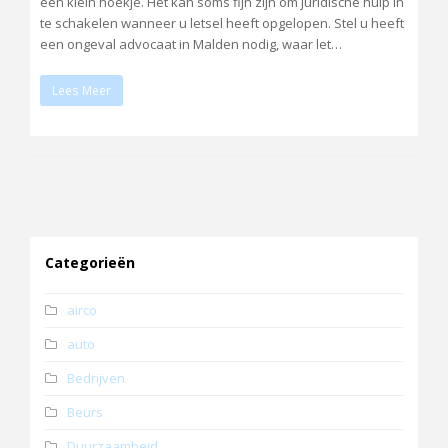
een klein hoekje. Het kan soms fijn zijn om juridische hulp in
te schakelen wanneer u letsel heeft opgelopen. Stel u heeft
een ongeval advocaat in Malden nodig, waar let…
Lees Meer
Categorieën
airco
auto
Bedrijven
Beurs
Duurzaamheid