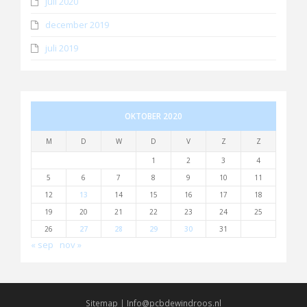
juli 2020
december 2019
juli 2019
OKTOBER 2020
M
D
W
D
V
Z
Z
1
2
3
4
5
6
7
8
9
10
11
12
13
14
15
16
17
18
19
20
21
22
23
24
25
26
27
28
29
30
31
« sep
nov »
Sitemap
|
Info@pcbdewindroos.nl