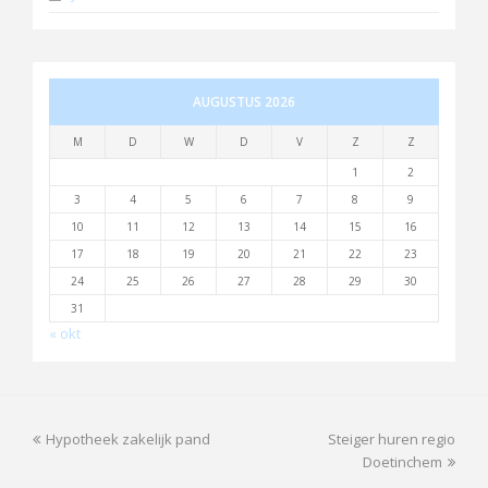
AUGUSTUS 2026
M
D
W
D
V
Z
Z
1
2
3
4
5
6
7
8
9
10
11
12
13
14
15
16
17
18
19
20
21
22
23
24
25
26
27
28
29
30
31
« okt
previous
next
Hypotheek zakelijk pand
Steiger huren regio
post:
post:
Doetinchem