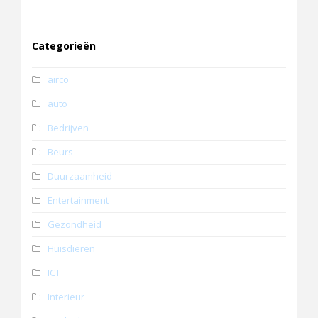
Categorieën
airco
auto
Bedrijven
Beurs
Duurzaamheid
Entertainment
Gezondheid
Huisdieren
ICT
Interieur