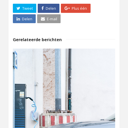
Tweet
Delen
Plus één
Delen
E-mail
Gerelateerde berichten