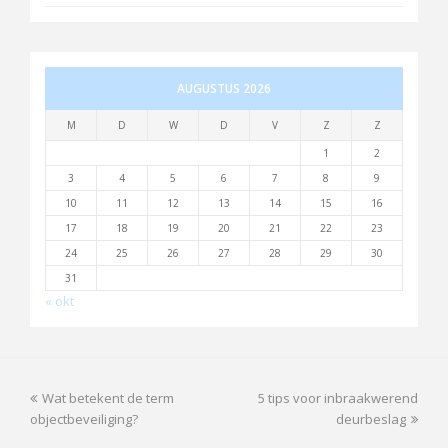
AUGUSTUS 2026
M
D
W
D
V
Z
Z
1
2
3
4
5
6
7
8
9
10
11
12
13
14
15
16
17
18
19
20
21
22
23
24
25
26
27
28
29
30
31
« okt
previous
next
Wat betekent de term
5 tips voor inbraakwerend
post:
post:
objectbeveiliging?
deurbeslag