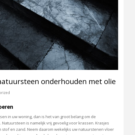
 natuursteen onderhouden met olie
orized
oeren
sen in uw woning, dan is het van groot belang om de
 Natuursteen is namelijk vrij gevoelig voor krassen. Krasjes
 stof en zand. Neem daarom wekelijks uw natuurstenen vloer