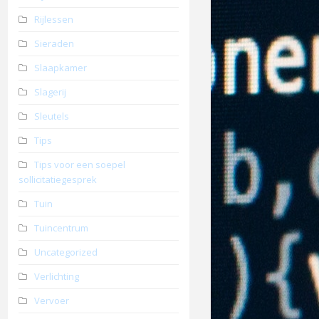
Rijlessen
Sieraden
Slaapkamer
Slagerij
Sleutels
Tips
Tips voor een soepel
sollicitatiegesprek
Tuin
Tuincentrum
Uncategorized
Verlichting
Vervoer