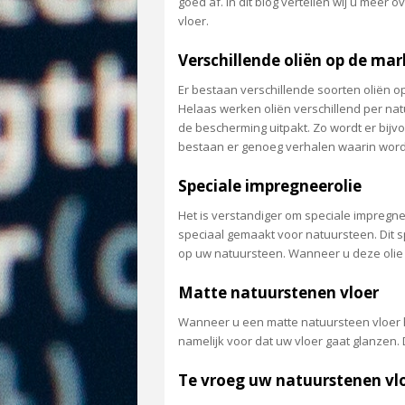
goed af. In dit blog vertellen wij u meer
vloer.
Verschillende oliën op de mar
Er bestaan verschillende soorten oliën o
Helaas werken oliën verschillend per nat
de bescherming uitpakt. Zo wordt er bijvo
bestaan er genoeg verhalen waarin wordt 
Speciale impregneerolie
Het is verstandiger om speciale impregne
speciaal gemaakt voor natuursteen. Dit s
op uw natuursteen. Wanneer u deze olie
Matte natuurstenen vloer
Wanneer u een matte natuursteen vloer hee
namelijk voor dat uw vloer gaat glanzen. D
Te vroeg uw natuurstenen vlo