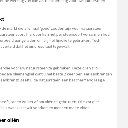
 over de werking van olie als bescherming voor uw natuursteen
kt
p de markt die allemaal ‘goed’ zouden zijn voor natuursteen.
uursteensoort, hierdoor kan het per steensoort verschillen hoe
orbeeld aangeraden om olijf- of lijnolie te gebruiken. Toch
verteld dat het eindresultaat tegenvalt.
erolie voor uw natuursteen te gebruiken. Deze oliën zijn
peciale oliemengsel kunt u het beste 2 keer per jaar aanbrengen
 aanbrengt, geeft u de natuursteen een beschermend laagje.
ft, raden wij het af om oliën te gebruiken. Olie zorgt er
it is wat u juist wilt voorkomen met een matte vloer.
er oliën