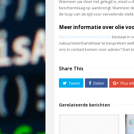
Wanneer uw vloer net gelegd is, moet u d
beschermlaag op aanbrengt. Wanneer de o
de loop van de tijd voor vervelende vlek
Meer informatie over olie vo
Natuursteen onderhoud olie
bestaat in v
natuursteenhandelaar te bespreken welke 
ons in contact komen voor advies? Dan k
Share This
Tweet
Delen
Plus é
Gerelateerde berichten