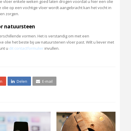
e vloer enkele weken goed laten drogen voordat u hier een olie
lie op een vochtige vloer wordt aangebracht kan het vocht in
ken zorgen.
or natuursteen
erschillende vormen. Het is verstandig om met een
olie het beste bij uw natuurstenen vloer past. Wilt u liever met
unt u
dit contactformulier
invullen.
én
Delen
E-mail