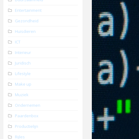
Entertainment
Gezondheid
Huisdieren
ICT
Interieur
Juridisch
Lifestyle
Make up
Muziek
Ondernemen
Paardenbox
Productielijn
Rijles