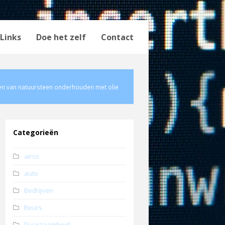
Links
Doe het zelf
Contact
en van natuursteen onderhouden met olie
Categorieën
airco
auto
Bedrijven
Beurs
Duurzaamheid