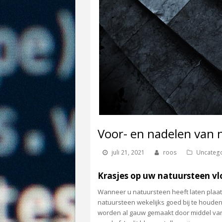
Voor- en nadelen van
juli 21, 2021
roos
Uncateg
Krasjes op uw natuursteen vl
Wanneer u natuursteen heeft laten plaat
natuursteen wekelijks goed bij te houden.
worden al gauw gemaakt door middel van