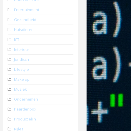
Entertainment
Gezondheid
Huisdieren
ICT
Interieur
Juridisch
Lifestyle
Make up
Muziek
Ondernemen
Paardenbox
Productielijn
Rijles