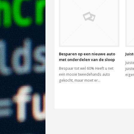
Besparen op een nieuwe auto
Juis
met onderdelen van de sloop
Juist
Bespaar tot wel 60% Heeft u net
juist
een mooie tweedehands auto
eige
gekocht, maar moet er…