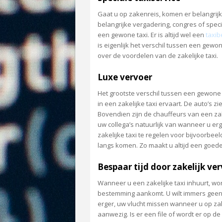
Gaat u op zakenreis, komen er belangrijke 
belangrijke vergadering, congres of speci
een gewone taxi. Er is altijd wel een
taxib
is eigenlijk het verschil tussen een gewon
over de voordelen van de zakelijke taxi.
Luxe vervoer
Het grootste verschil tussen een gewone ta
in een zakelijke taxi ervaart. De auto’s zie
Bovendien zijn de chauffeurs van een zake
uw collega’s natuurlijk van wanneer u e
zakelijke taxi te regelen voor bijvoorbeel
langs komen. Zo maakt u altijd een goede 
Bespaar tijd door zakelijk ve
Wanneer u een zakelijke taxi inhuurt, wo
bestemming aankomt. U wilt immers geen 
erger, uw vlucht missen wanneer u op zaken
aanwezig. Is er een file of wordt er op 