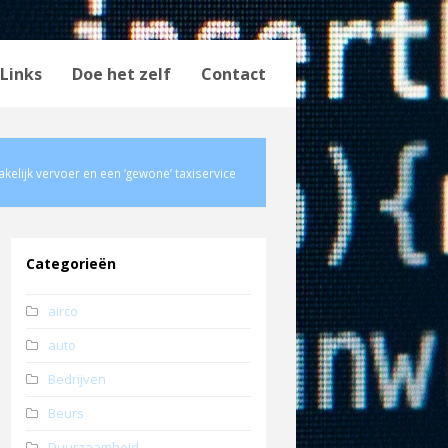
Links
Doe het zelf
Contact
akelijk vervoer en een ‘gewone’ taxiservice
Categorieën
airco
auto
Bedrijven
Beurs
Duurzaamheid