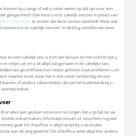
klanten bij u langs of wilt u zeker weten op tijd zijn voor een
ale gelegenheid? Dan kiest u voor zakelijk vervoer in plaats van
edrijf in Nijmegen
te vinden die deze service aanbiedt. Maar wat
e taxiservice en zakelijk vervoer? In dit blog vertellen we meer
xi en een zakelijk taxi, is toch wel de luxe en het comfort dat u
n er netjes uit, en u zit altijd aangenaam in de zakelijke taxi.
lijke taxi gecertificeerd en netjes gekleed. Daar profiteren u en
rgens naartoe moet, maar het is ook zeker verstandig om een
d klanten of andere zakenrelaties die (uit het buitenland) bij u
(eerste) indruk.
rvoer
rdt er alles aan gedaan om ervoor te zorgen dat u op tijd op uw
slechte indruk maken, informatie missen of, misschien nog wel
reis gaat. De chauffeur is altijd op tijd bij u op locatie
de route aan de weg gewerkt? De chauffeur weet altijd een andere