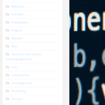
Rijlessen
Sieraden
Slaapkamer
Slagerij
Sleutels
Tips
Tips voor een soepel
sollicitatiegesprek
Tuin
Tuincentrum
Uncategorized
Verlichting
Vervoer