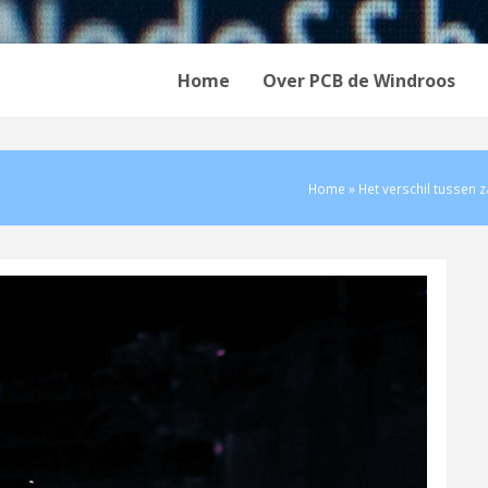
Home
Over PCB de Windroos
Home
»
Het verschil tussen z