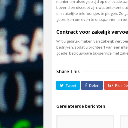
manier om alsnog op tijd op de locatie aa
bovendien discreet zijn, wat betekent da
om zakelijke telefoontjes te plegen. Zo ga
gebruiken om even te ontspannen en tot 
Contract voor zakelijk vervoe
Wilt u gebruik maken van zakelijk vervoe
bedrijven, zodat u profiteert van een int
goede, betrouwbare taxiservice met zake
Share This
Tweet
Delen
Plus é
Gerelateerde berichten