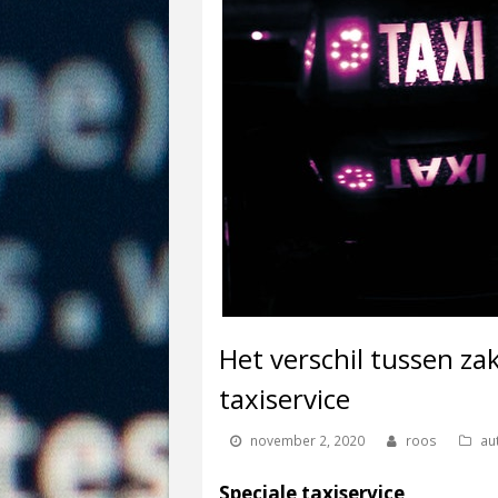
Het verschil tussen za
taxiservice
november 2, 2020
roos
au
Speciale taxiservice