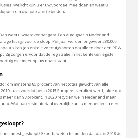
usies. Wellicht kun u er uw voordeel mee doen en weet u
loppen om uw auto aan te bieden.
, Dan weet u waarover het gaat. Een auto gaat in Nederland
arage tot rijp voor de sloop. Per jaar worden ongeveer 230.000
oopauto kan (op enkele voertuigsoorten na) alleen door een RDW
 Zij zorgen ervoor dat de registratie in het kentekenregister
oertuig niet meer op uw naam staat.
n
tor om minstens 85 procent van het totaalgewicht van alle
 2010, ruim voordat het in 2015 Europees verplicht werd, lukte dat
lfs meer dan 98 procent. In 2020 recyclen we in Nederland maar
e auto. Wat aan restmateriaal overblijft kunt u meenemen in een
gesloopt?
 het meest gesloopt? Experts weten te melden dat dat in 2018 de