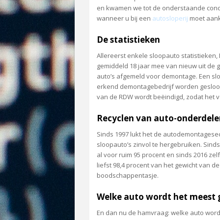
en kwamen we tot de onderstaande concl
wanneer u bij een
autosloperij
moet aank
De statistieken
Allereerst enkele sloopauto statistieken
gemiddeld 18 jaar mee van nieuw uit de g
auto’s afgemeld voor demontage. Een sl
erkend demontagebedrijf worden gesloopt.
van de RDW wordt beëindigd, zodat het v
Recyclen van auto-onderdele
Sinds 1997 lukt het de autodemontagesec
sloopauto’s zinvol te hergebruiken. Sinds
al voor ruim 95 procent en sinds 2016 ze
liefst 98,4 procent van het gewicht van d
boodschappentasje.
Welke auto wordt het meest 
En dan nu de hamvraag: welke auto wordt