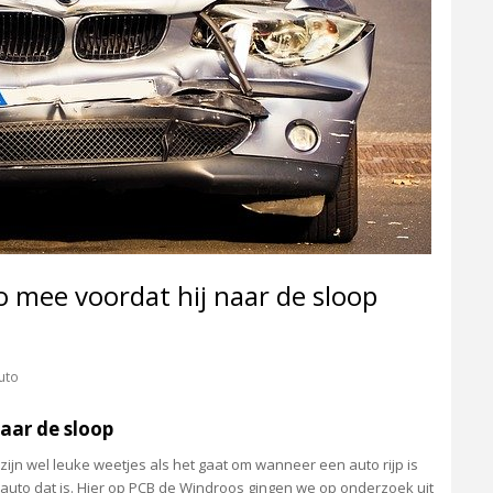
o mee voordat hij naar de sloop
uto
aar de sloop
 zijn wel leuke weetjes als het gaat om wanneer een auto rijp is
auto dat is. Hier op PCB de Windroos gingen we op onderzoek uit