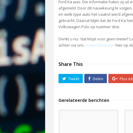
Ford Ka was. Die informatie halen zij uit
afgemeld. Door dit nauwkeurig te volgen,
en welk type auto het vaakst werd afge
gebracht. Daaruit blijkt dat de Ford Ka 
Volkswagen Polo op nummer drie.
Denkt u nu: ‘dat klopt voor geen meter!’ 
achter via ons
contactformulier
hier op d
Share This
Tweet
Delen
Plus é
Gerelateerde berichten