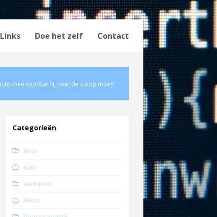
Links
Doe het zelf
Contact
auto mee voordat hij naar de sloop moet?
Categorieën
airco
auto
Bedrijven
Beurs
Duurzaamheid