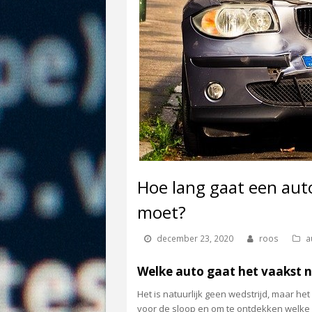
Hoe lang gaat een aut
moet?
december 23, 2020
roos
a
Welke auto gaat het vaakst n
Het is natuurlijk geen wedstrijd, maar het
voor de sloop en om te ontdekken welke 