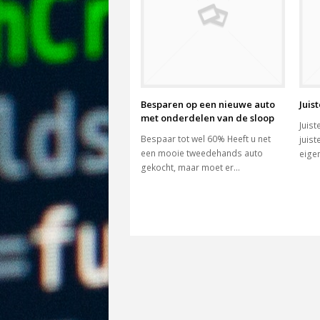
Besparen op een nieuwe auto
Juis
met onderdelen van de sloop
Juist
Bespaar tot wel 60% Heeft u net
juist
een mooie tweedehands auto
eige
gekocht, maar moet er…