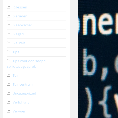
Rijlessen
Sieraden
Slaapkamer
Slagerij
Sleutels
Tips
Tips voor een soepel
sollicitatiegesprek
Tuin
Tuincentrum
Uncategorized
Verlichting
Vervoer