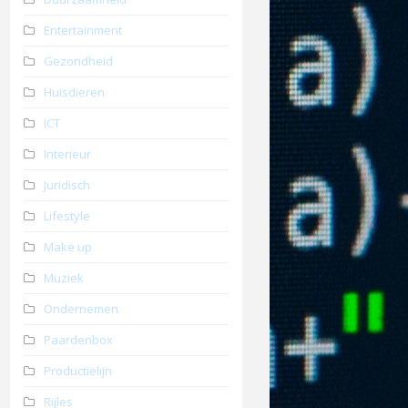
Entertainment
Gezondheid
Huisdieren
ICT
Interieur
Juridisch
Lifestyle
Make up
Muziek
Ondernemen
Paardenbox
Productielijn
Rijles