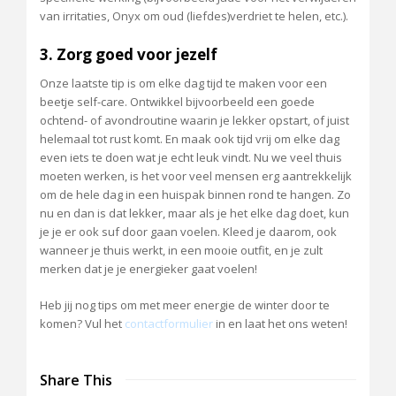
van irritaties, Onyx om oud (liefdes)verdriet te helen, etc.).
3. Zorg goed voor jezelf
Onze laatste tip is om elke dag tijd te maken voor een
beetje self-care. Ontwikkel bijvoorbeeld een goede
ochtend- of avondroutine waarin je lekker opstart, of juist
helemaal tot rust komt. En maak ook tijd vrij om elke dag
even iets te doen wat je echt leuk vindt. Nu we veel thuis
moeten werken, is het voor veel mensen erg aantrekkelijk
om de hele dag in een huispak binnen rond te hangen. Zo
nu en dan is dat lekker, maar als je het elke dag doet, kun
je je er ook suf door gaan voelen. Kleed je daarom, ook
wanneer je thuis werkt, in een mooie outfit, en je zult
merken dat je je energieker gaat voelen!
Heb jij nog tips om met meer energie de winter door te
komen? Vul het
contactformulier
in en laat het ons weten!
Share This