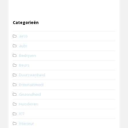
Categorieën
airco
auto
Bedrijven
Beurs
Duurzaamheid
Entertainment
Gezondheid
Huisdieren
ICT
Interieur