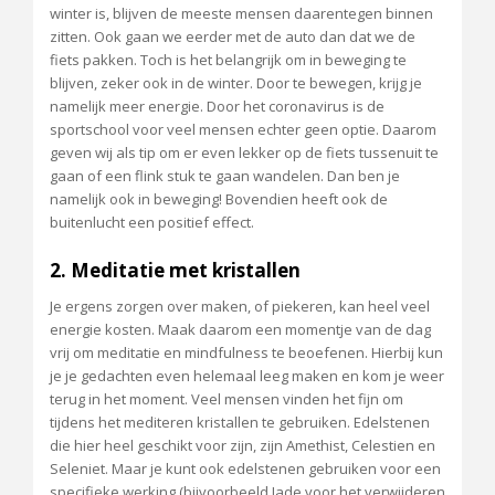
winter is, blijven de meeste mensen daarentegen binnen
zitten. Ook gaan we eerder met de auto dan dat we de
fiets pakken. Toch is het belangrijk om in beweging te
blijven, zeker ook in de winter. Door te bewegen, krijg je
namelijk meer energie. Door het coronavirus is de
sportschool voor veel mensen echter geen optie. Daarom
geven wij als tip om er even lekker op de fiets tussenuit te
gaan of een flink stuk te gaan wandelen. Dan ben je
namelijk ook in beweging! Bovendien heeft ook de
buitenlucht een positief effect.
2. Meditatie met kristallen
Je ergens zorgen over maken, of piekeren, kan heel veel
energie kosten. Maak daarom een momentje van de dag
vrij om meditatie en mindfulness te beoefenen. Hierbij kun
je je gedachten even helemaal leeg maken en kom je weer
terug in het moment. Veel mensen vinden het fijn om
tijdens het mediteren kristallen te gebruiken. Edelstenen
die hier heel geschikt voor zijn, zijn Amethist, Celestien en
Seleniet. Maar je kunt ook edelstenen gebruiken voor een
specifieke werking (bijvoorbeeld Jade voor het verwijderen