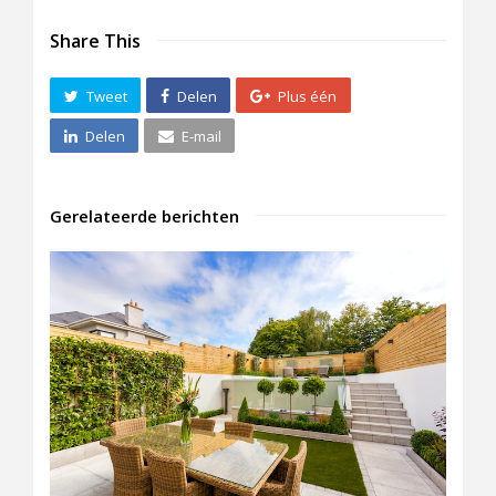
Share This
Tweet
Delen
Plus één
Delen
E-mail
Gerelateerde berichten